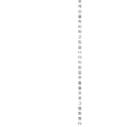
로
계
산
을
처
리
하
고
있
습
니
다.
이
런
업
무
들
을
프
로
그
램
화
했
다