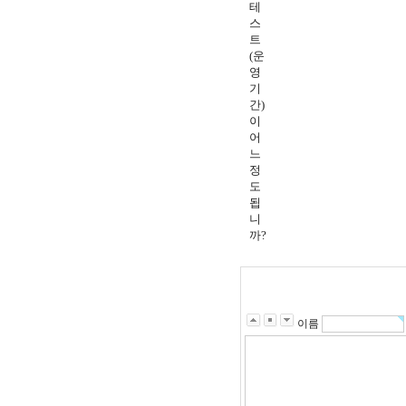
테
스
트
(운
영
기
간)
이
어
느
정
도
됩
니
까?
이름