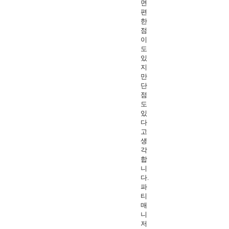
면
편
한
점
이
도
있
지
만
단
점
도
있
다
고
생
각
합
니
다.
파
티
매
니
저