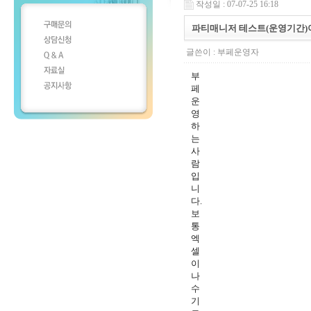
작성일 : 07-07-25 16:18
파티매니저 테스트(운영기간)이
글쓴이 :
부페운영자
부
페
운
영
하
는
사
람
입
니
다.
보
통
엑
셀
이
나
수
기