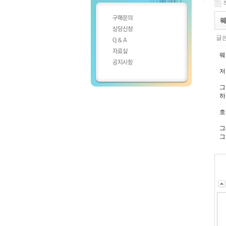
작
웨
글쓴
웨
저
그
하
호
그
그