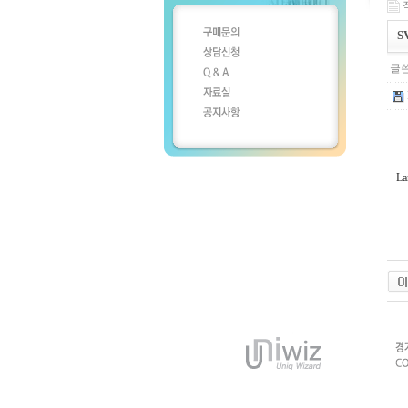
작
S
글쓴
La