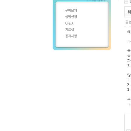
작
웨
글쓴
웨
파
국
습
파
컴
많
1.
2
3
무
파